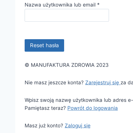
W
Nazwa użytkownika lub email
*
y
m
a
g
a
Reset hasła
n
e
© MANUFAKTURA ZDROWIA 2023
Nie masz jeszcze konta?
Zarejestruj się
za d
Wpisz swoją nazwę użytkownika lub adres e-
Pamiętasz teraz?
Powrót do logowania
Masz już konto?
Zaloguj się