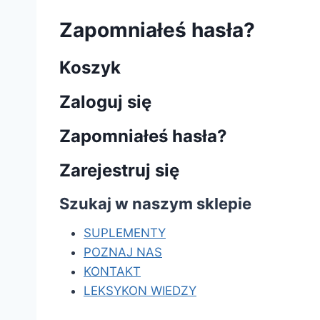
Zapomniałeś hasła?
Z
Koszyk
a
Zaloguj się
p
Zapomniałeś hasła?
o
Zarejestruj się
m
Szukaj w naszym sklepie
n
SUPLEMENTY
POZNAJ NAS
i
KONTAKT
LEKSYKON WIEDZY
a