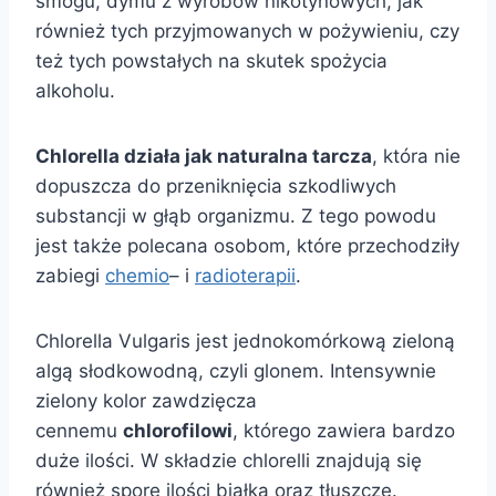
smogu, dymu z wyrobów nikotynowych, jak
również tych przyjmowanych w pożywieniu, czy
też tych powstałych na skutek spożycia
alkoholu.
Chlorella działa jak naturalna tarcza
, która nie
dopuszcza do przeniknięcia szkodliwych
substancji w głąb organizmu. Z tego powodu
jest także polecana osobom, które przechodziły
zabiegi
chemio
– i
radioterapii
.
Chlorella Vulgaris jest jednokomórkową zieloną
algą słodkowodną, czyli glonem. Intensywnie
zielony kolor zawdzięcza
cennemu
chlorofilowi
, którego zawiera bardzo
duże ilości. W składzie chlorelli znajdują się
również spore ilości białka oraz tłuszcze.